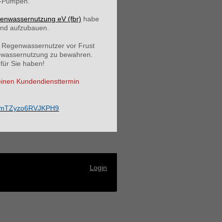
R-Pumpen.
genwassernutzung eV (fbr)
habe
and aufzubauen.
als Regenwassernutzer vor Frust
enwassernutzung zu bewahren.
für Sie haben!
 einen Kundendiensttermin
6vcmTZyzo6RVJKPH9
Login