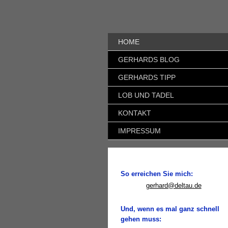
HOME
GERHARDS BLOG
GERHARDS TIPP
LOB UND TADEL
KONTAKT
IMPRESSUM
So erreichen Sie mich:
gerhard@deltau.de
Und, wenn es mal ganz schnell
gehen muss: