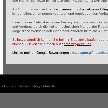
und ROTH. Seit 2015 bin ich jetzt auch Partner von ZEHNDE
Als Gründungsmitglied der
Fachvereinigung Betriebs- und Re
ich geholfen, einen neuen neutralen und regelgebenden Verb
Eines meiner Ziele ist es, einen Beitrag dazu zu leisten, Sie 
und Verdruss durch die kleinen technischen Mängel der Reg
Möge diese Webseite den einen oder anderen hilfreichen Tipp 
Selbstverständlich können Sie bei mir Ersatzteile kaufen oder
buchen - klicken Sie einfach auf
gerhard@deltau.de
Link zu meinen Google-Bewertungen :
https://goo.gl/maps/
1 - D-35708 Haiger - info@deltau.de