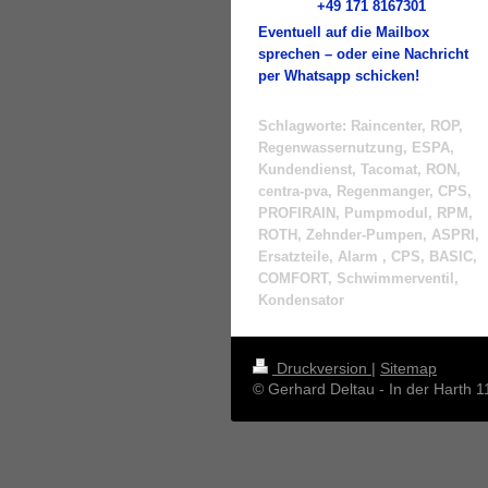
+49 171 8167301
Eventuell auf die Mailbox
sprechen – oder eine Nachricht
per Whatsapp schicken!
Schlagworte: Raincenter, ROP,
Regenwassernutzung, ESPA,
Kundendienst, Tacomat, RON,
centra-pva, Regenmanger, CPS,
PROFIRAIN, Pumpmodul, RPM,
ROTH, Zehnder-Pumpen, ASPRI,
Ersatzteile, Alarm , CPS, BASIC,
COMFORT, Schwimmerventil,
Kondensator
Druckversion
|
Sitemap
© Gerhard Deltau - In der Harth 1